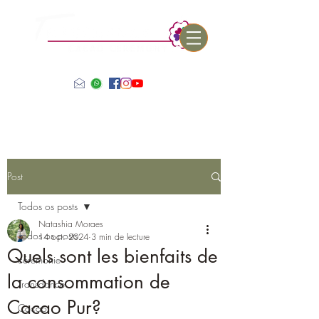
Post
Todos os posts
Natashia Moraes
Todos os posts
14 oct. 2024
3 min de lecture
Quels sont les bienfaits de
cérémonie
la consommation de
Transdance
Cacao Pur?
Cacao