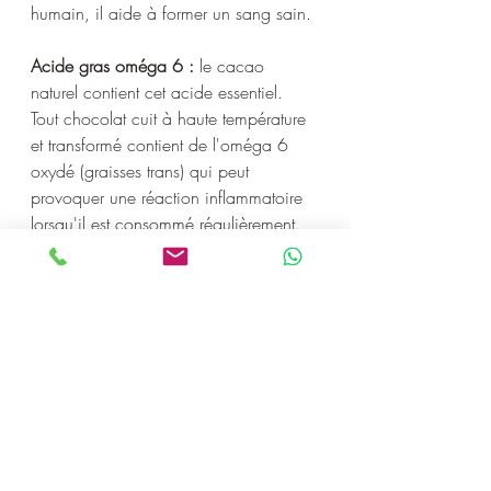
humain, il aide à former un sang sain.
Acide gras oméga 6 :
 le cacao 
naturel contient cet acide essentiel. 
Tout chocolat cuit à haute température 
et transformé contient de l'oméga 6 
oxydé (graisses trans) qui peut 
provoquer une réaction inflammatoire 
lorsqu'il est consommé régulièrement.
Ces nutriments et composés bioactifs 
du cacao travaillent ensemble pour 
promouvoir une série d'avantages 
pour la santé, y compris la réduction 
du risque de maladies 
cardiovasculaires, l'amélioration des 
fonctions cognitives, le contrôle du 
taux de sucre dans le sang et le 
soutien au système immunitaire.