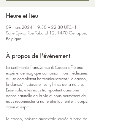
Heure et lieu
09 mars 2024, 19:30 – 22:30 UTC+1
Salle Eywa, Rue Tabaral 12, 1470 Genappe,
Belgique
À propos de l'événement
La cérémonie TransDance & Cacao offre une
expérience magique combinant trois médecines
qui se complètent harmonieusement : le cacao,
la danse/musique et les rythmes de la nature.
Ensemble, elles nous transportent dans une
danse naturelle de la vie et nous permettent de
nous reconnecter à notre être tout entier : corps,
cœur et esprit.
Le cacao, boisson ancestrale sacrée à base de
cacao pur et cru, d'eau et d'épices, ouvre les
portes de notre cœur et nous permet de nous