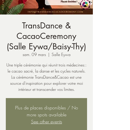
TransDance &
CacaoCeremony
(Salle Eywa/Baisy-Thy)
sam. 09 mars
  |  
Salle Eywa
Une triple cérémonie qui réunit trois médecines::
le cacao sacré, la danse et les cycles naturels.
La cérémonie TransDance&Cacao est une
source d'inspiration pour explorer votre moi
intérieur et transcender vos limites.
Plus de places disponibles / No
more spots available
See other events