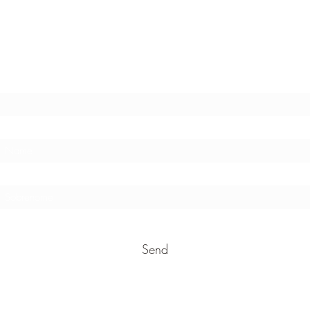
Stay in touch !
E-mail address
Send