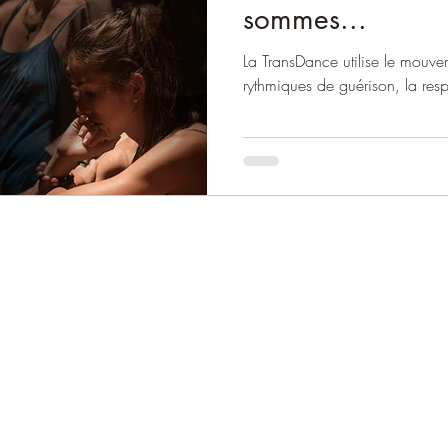
sommes...
La TransDance utilise le mouvem
rythmiques de guérison, la resp