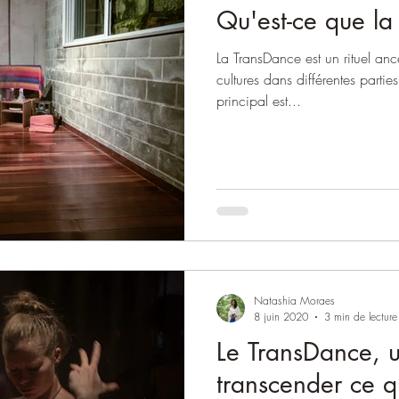
Qu'est-ce que la
La TransDance est un rituel an
cultures dans différentes partie
principal est...
Natashia Moraes
8 juin 2020
3 min de lecture
Le TransDance, u
transcender ce 